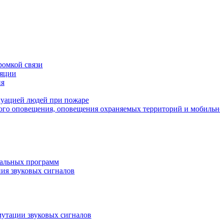
ромкой связи
ляции
ия
куацией людей при пожаре
вого оповещения, оповещения охраняемых территорий и мобильн
кальных программ
ния звуковых сигналов
мутации звуковых сигналов