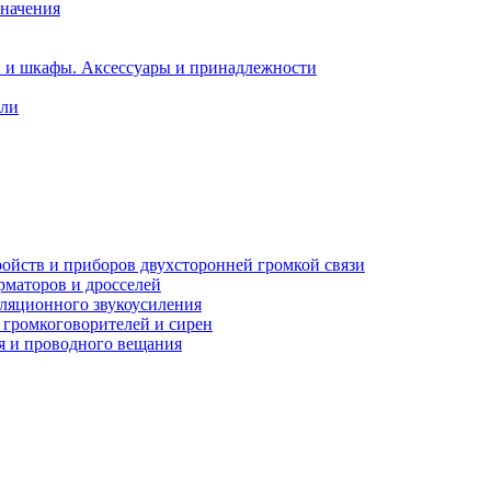
значения
и и шкафы. Аксессуары и принадлежности
ели
ройств и приборов двухсторонней громкой связи
рматоров и дросселей
сляционного звукоусиления
 громкоговорителей и сирен
я и проводного вещания