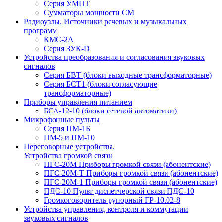
Серия УМПТ
Сумматоры мощности СМ
Радиоузлы. Источники речевых и музыкальных
программ
КМС-2А
Серия ЗУК-D
Устройства преобразования и согласования звуковых
сигналов
Серия БВТ (блоки выходные трансформаторные)
Серия БСТ1 (блоки согласующие
трансформаторные)
Приборы управления питанием
БСА-12-10 (блоки сетевой автоматики)
Микрофонные пульты
Серия ПМ-1Б
ПМ-5 и ПМ-10
Переговорные устройства.
Устройства громкой связи
ПГС-20М Приборы громкой связи (абонентские)
ПГС-20М-Т Приборы громкой связи (абонентские)
ПГС-20М-1 Приборы громкой связи (абонентские)
ПДС-10 Пульт диспетчерской связи ПДС-10
Громкоговоритель рупорный ГР-10.02-8
Устройства управления, контроля и коммутации
звуковых сигналов