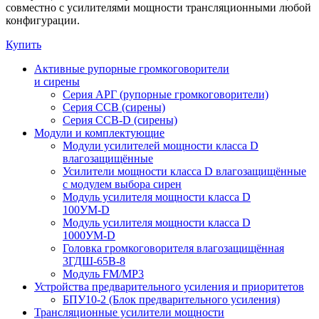
совместно с усилителями мощности трансляционными любой
конфигурации.
Купить
Активные рупорные громкоговорители
и сирены
Серия АРГ (рупорные громкоговорители)
Серия ССВ (сирены)
Серия ССВ-D (сирены)
Модули и комплектующие
Модули усилителей мощности класса D
влагозащищённые
Усилители мощности класса D влагозащищённые
с модулем выбора сирен
Модуль усилителя мощности класса D
100УМ-D
Модуль усилителя мощности класса D
1000УМ-D
Головка громкоговорителя влагозащищённая
3ГДШ-65В-8
Модуль FM/MP3
Устройства предварительного усиления и приоритетов
БПУ10-2 (Блок предварительного усиления)
Трансляционные усилители мощности