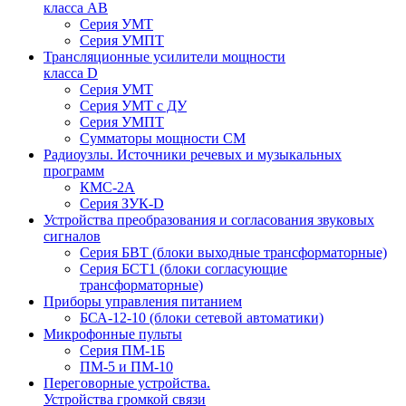
класса АВ
Серия УМТ
Серия УМПТ
Трансляционные усилители мощности
класса D
Серия УМТ
Серия УМТ с ДУ
Серия УМПТ
Сумматоры мощности СМ
Радиоузлы. Источники речевых и музыкальных
программ
КМС-2А
Серия ЗУК-D
Устройства преобразования и согласования звуковых
сигналов
Серия БВТ (блоки выходные трансформаторные)
Серия БСТ1 (блоки согласующие
трансформаторные)
Приборы управления питанием
БСА-12-10 (блоки сетевой автоматики)
Микрофонные пульты
Серия ПМ-1Б
ПМ-5 и ПМ-10
Переговорные устройства.
Устройства громкой связи