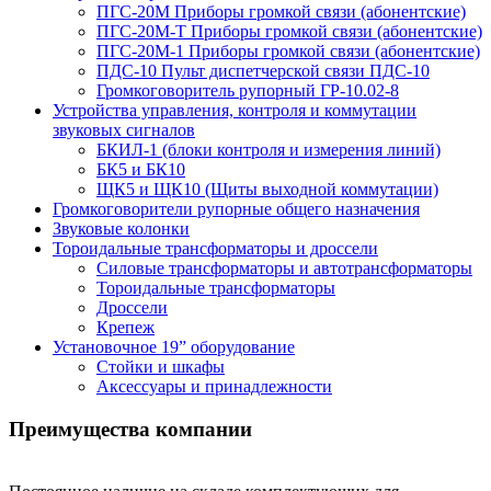
ПГС-20М Приборы громкой связи (абонентские)
ПГС-20М-Т Приборы громкой связи (абонентские)
ПГС-20М-1 Приборы громкой связи (абонентские)
ПДС-10 Пульт диспетчерской связи ПДС-10
Громкоговоритель рупорный ГР-10.02-8
Устройства управления, контроля и коммутации
звуковых сигналов
БКИЛ-1 (блоки контроля и измерения линий)
БК5 и БК10
ЩК5 и ЩК10 (Щиты выходной коммутации)
Громкоговорители рупорные общего назначения
Звуковые колонки
Тороидальные трансформаторы и дроссели
Силовые трансформаторы и автотрансформаторы
Тороидальные трансформаторы
Дроссели
Крепеж
Установочное 19” оборудование
Стойки и шкафы
Аксессуары и принадлежности
Преимущества
компании