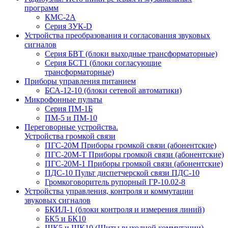
программ
КМС-2А
Серия ЗУК-D
Устройства преобразования и согласования звуковых
сигналов
Серия БВТ (блоки выходные трансформаторные)
Серия БСТ1 (блоки согласующие
трансформаторные)
Приборы управления питанием
БСА-12-10 (блоки сетевой автоматики)
Микрофонные пульты
Серия ПМ-1Б
ПМ-5 и ПМ-10
Переговорные устройства.
Устройства громкой связи
ПГС-20М Приборы громкой связи (абонентские)
ПГС-20М-Т Приборы громкой связи (абонентские)
ПГС-20М-1 Приборы громкой связи (абонентские)
ПДС-10 Пульт диспетчерской связи ПДС-10
Громкоговоритель рупорный ГР-10.02-8
Устройства управления, контроля и коммутации
звуковых сигналов
БКИЛ-1 (блоки контроля и измерения линий)
БК5 и БК10
ЩК5 и ЩК10 (Щиты выходной коммутации)