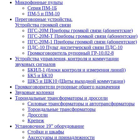
Микрофонные пульты
Серия ПМ-1Б
ПМ-5 и ПМ-10
Переговорные устройства.
Устройства громкой связи
ПГС-20М Приборы громкой связи (абонентские)
ПГС-20М-Т Приборы громкой связи (абонентские)
ПГС-20М-1 Приборы громкой связи (абонентские)
ПДС-10 Пульт диспетчерской связи ПДС-10
Громкоговоритель рупорный ГР-10.02-8
Устройства управления, контроля и коммутации
звуковых сигналов
БКИЛ-1 (блоки контроля и измерения линий)
БК5 и БК10
ЩК5 и ЩК10 (Щиты выходной коммутации)
Громкоговорители рупорные общего назначения
Звуковые колонки
Тороидальные трансформаторы и дроссели
Силовые трансформаторы и автотрансформаторы
Тороидальные трансформаторы
Дроссели
Крепеж
Установочное 19” оборудование
Стойки и шкафы
Аксессуары и принадлежности