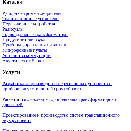
Каталог
Рупорные громкоговорители
Трансляционные усилители
Переговорные устройства
Радиоузлы
Торроидальные трансформаторы
Предусилители звука
Приборы управления питанием
Микрофонные пульты
Устройства коммутации
Акустические блоки
Услуги
Разработка и производство переговорных устройств и
приборов двухсторонней громкой связи
Расчет и изготовление тороидальных трансформаторов и
дросселей
Проектирование и производство систем трансляционного
звукоусиления
Производство и поставка активных рупорных