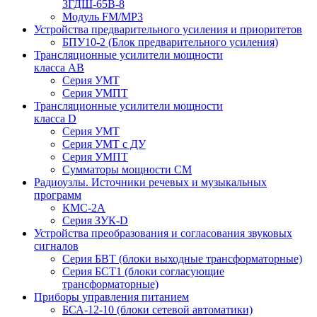
3ГДШ-65В-8
Модуль FM/MP3
Устройства предварительного усиления и приоритетов
БПУ10-2 (Блок предварительного усиления)
Трансляционные усилители мощности
класса АВ
Серия УМТ
Серия УМПТ
Трансляционные усилители мощности
класса D
Серия УМТ
Серия УМТ с ДУ
Серия УМПТ
Сумматоры мощности СМ
Радиоузлы. Источники речевых и музыкальных
программ
КМС-2А
Серия ЗУК-D
Устройства преобразования и согласования звуковых
сигналов
Серия БВТ (блоки выходные трансформаторные)
Серия БСТ1 (блоки согласующие
трансформаторные)
Приборы управления питанием
БСА-12-10 (блоки сетевой автоматики)