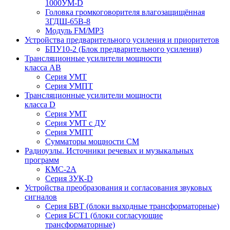
1000УМ-D
Головка громкоговорителя влагозащищённая
3ГДШ-65В-8
Модуль FM/MP3
Устройства предварительного усиления и приоритетов
БПУ10-2 (Блок предварительного усиления)
Трансляционные усилители мощности
класса АВ
Серия УМТ
Серия УМПТ
Трансляционные усилители мощности
класса D
Серия УМТ
Серия УМТ с ДУ
Серия УМПТ
Сумматоры мощности СМ
Радиоузлы. Источники речевых и музыкальных
программ
КМС-2А
Серия ЗУК-D
Устройства преобразования и согласования звуковых
сигналов
Серия БВТ (блоки выходные трансформаторные)
Серия БСТ1 (блоки согласующие
трансформаторные)