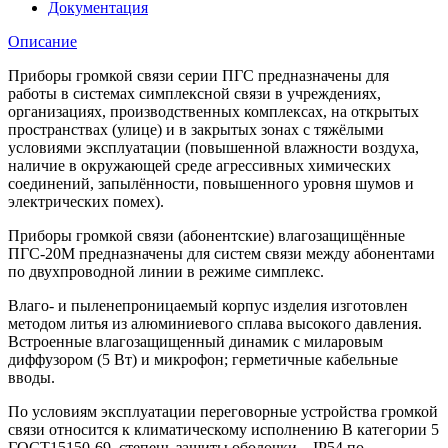
Документация
Описание
Приборы громкой связи серии ПГС предназначены для
работы в системах симплексной связи в учреждениях,
организациях, производственных комплексах, на открытых
пространствах (улице) и в закрытых зонах с тяжёлыми
условиями эксплуатации (повышенной влажности воздуха,
наличие в окружающей среде агрессивных химических
соединений, запылённости, повышенного уровня шумов и
электрических помех).
Приборы громкой связи (абонентские) влагозащищённые
ПГС-20М предназначены для систем связи между абонентами
по двухпроводной линии в режиме симплекс.
Влаго- и пыленепроницаемый корпус изделия изготовлен
методом литья из алюминиевого сплава высокого давления.
Встроенные влагозащищенный динамик с миларовым
диффузором (5 Вт) и микрофон; герметичные кабельные
вводы.
По условиям эксплуатации переговорные устройства громкой
связи относится к климатическому исполнению В категории 5
ГОСТ15150-69, степень защиты оболочки – IP54 по