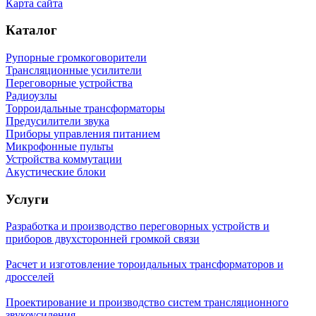
Карта сайта
Каталог
Рупорные громкоговорители
Трансляционные усилители
Переговорные устройства
Радиоузлы
Торроидальные трансформаторы
Предусилители звука
Приборы управления питанием
Микрофонные пульты
Устройства коммутации
Акустические блоки
Услуги
Разработка и производство переговорных устройств и
приборов двухсторонней громкой связи
Расчет и изготовление тороидальных трансформаторов и
дросселей
Проектирование и производство систем трансляционного
звукоусиления