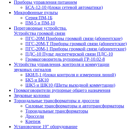
Приборы управления питанием
БСА-12-10 (блоки сетевой автоматики)
Микрофонные пульты
Серия ПМ-1Б
ПМ-5 и ПМ-10
Переговорные устройства.
Устройства громкой связи
ПГС-20М Приборы громкой связи (абонентские)
ПГС-20М-Т Приборы громкой связи (абонентские)
ПГС-20М-1 Приборы громкой связи (абонентские)
ПДС-10 Пульт диспетчерской связи ПДС-10
Громкоговоритель рупорный ГР-10.02-8
Устройства управления, контроля и коммутации
звуковых сигналов
БКИЛ-1 (блоки контроля и измерения линий)
БК5 и БК10
ЩК5 и ЩК10 (Щиты выходной коммутации)
Громкоговорители рупорные общего назначения
Звуковые колонки
Тороидальные трансформаторы и дроссели
Силовые трансформаторы и автотрансформаторы
Тороидальные трансформаторы
Дроссели
Крепеж
Установочное 19” оборудование