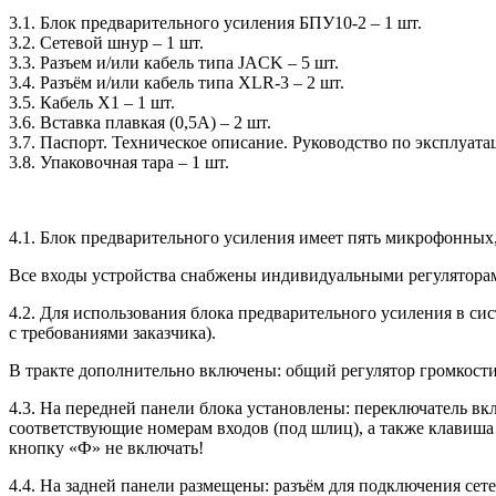
3.1. Блок предварительного усиления БПУ10-2 – 1 шт.
3.2. Сетевой шнур – 1 шт.
3.3. Разъем и/или кабель типа JACK – 5 шт.
3.4. Разъём и/или кабель типа XLR-3 – 2 шт.
3.5. Кабель Х1 – 1 шт.
3.6. Вставка плавкая (0,5А) – 2 шт.
3.7. Паспорт. Техническое описание. Руководство по эксплуатац
3.8. Упаковочная тара – 1 шт.
4.1. Блок предварительного усиления имеет пять микрофонных,
Все входы устройства снабжены индивидуальными регулятора
4.2. Для использования блока предварительного усиления в 
с требованиями заказчика).
В тракте дополнительно включены: общий регулятор громкост
4.3. На передней панели блока установлены: переключатель вк
соответствующие номерам входов (под шлиц), а также клавиш
кнопку «Ф» не включать!
4.4. На задней панели размещены: разъём для подключения сет