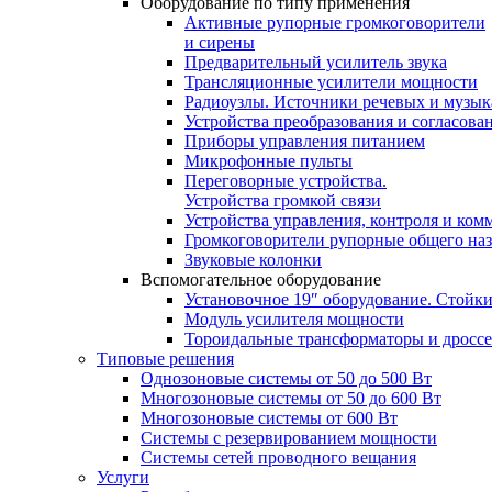
Оборудование по типу применения
Активные рупорные громкоговорители
и сирены
Предварительный усилитель звука
Трансляционные усилители мощности
Радиоузлы. Источники речевых и музы
Устройства преобразования и согласова
Приборы управления питанием
Микрофонные пульты
Переговорные устройства.
Устройства громкой связи
Устройства управления, контроля и ком
Громкоговорители рупорные общего на
Звуковые колонки
Вспомогательное оборудование
Установочное 19″ оборудование. Стойк
Модуль усилителя мощности
Тороидальные трансформаторы и дросс
Типовые решения
Однозоновые системы от 50 до 500 Вт
Многозоновые системы от 50 до 600 Вт
Многозоновые системы от 600 Вт
Системы с резервированием мощности
Системы сетей проводного вещания
Услуги