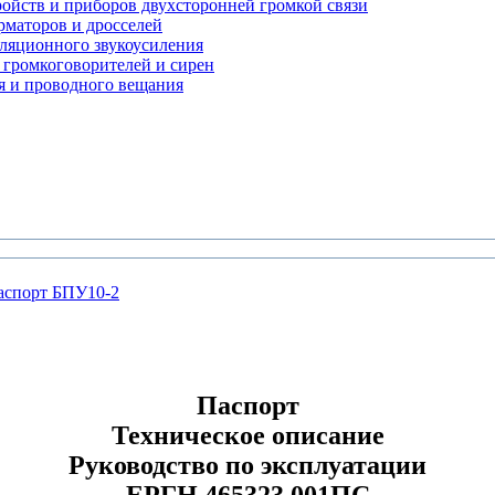
ройств и приборов двухсторонней громкой связи
рматоров и дросселей
сляционного звукоусиления
 громкоговорителей и сирен
я и проводного вещания
аспорт БПУ10-2
Паспорт
Техническое описание
Руководство по эксплуатации
ЕРГН.465323.001ПС