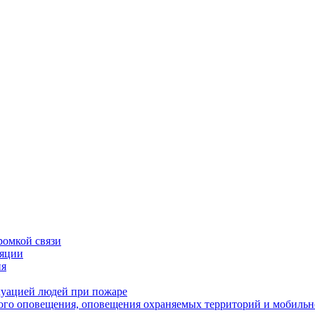
ромкой связи
ляции
ия
куацией людей при пожаре
вого оповещения, оповещения охраняемых территорий и мобильн