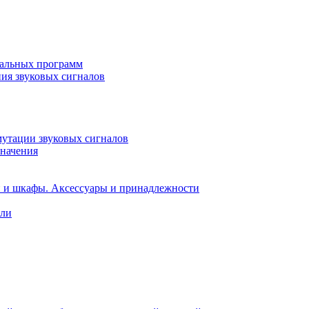
кальных программ
ния звуковых сигналов
мутации звуковых сигналов
значения
и и шкафы. Аксессуары и принадлежности
ели