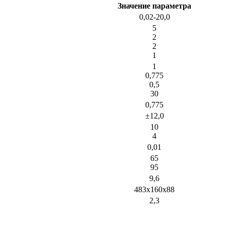
Значение параметра
0,02-20,0
5
2
2
1
1
0,775
0,5
30
0,775
±12,0
10
4
0,01
65
95
9,6
483х160х88
2,3