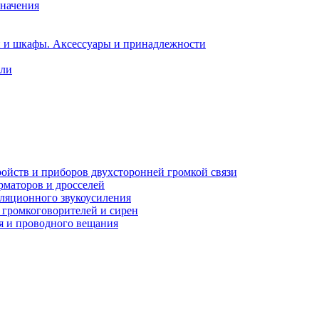
значения
и и шкафы. Аксессуары и принадлежности
ели
ройств и приборов двухсторонней громкой связи
рматоров и дросселей
сляционного звукоусиления
 громкоговорителей и сирен
я и проводного вещания