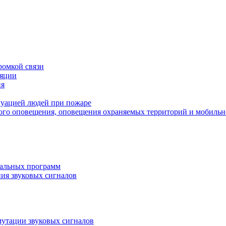
ромкой связи
ляции
ия
куацией людей при пожаре
вого оповещения, оповещения охраняемых территорий и мобильн
кальных программ
ния звуковых сигналов
мутации звуковых сигналов