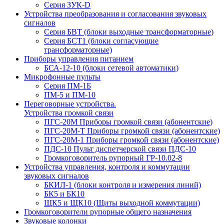
Серия ЗУК-D
Устройства преобразования и согласования звуковых
сигналов
Серия БВТ (блоки выходные трансформаторные)
Серия БСТ1 (блоки согласующие
трансформаторные)
Приборы управления питанием
БСА-12-10 (блоки сетевой автоматики)
Микрофонные пульты
Серия ПМ-1Б
ПМ-5 и ПМ-10
Переговорные устройства.
Устройства громкой связи
ПГС-20М Приборы громкой связи (абонентские)
ПГС-20М-Т Приборы громкой связи (абонентские)
ПГС-20М-1 Приборы громкой связи (абонентские)
ПДС-10 Пульт диспетчерской связи ПДС-10
Громкоговоритель рупорный ГР-10.02-8
Устройства управления, контроля и коммутации
звуковых сигналов
БКИЛ-1 (блоки контроля и измерения линий)
БК5 и БК10
ЩК5 и ЩК10 (Щиты выходной коммутации)
Громкоговорители рупорные общего назначения
Звуковые колонки