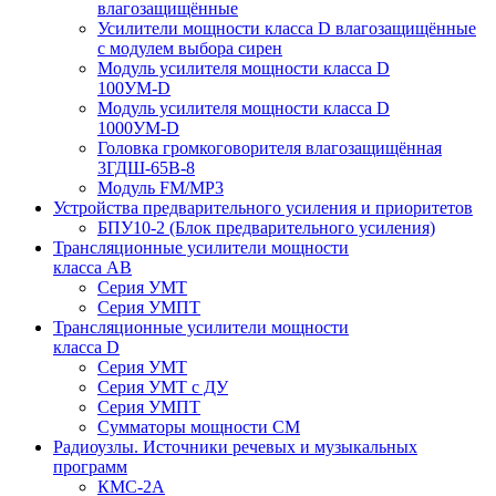
влагозащищённые
Усилители мощности класса D влагозащищённые
с модулем выбора сирен
Модуль усилителя мощности класса D
100УМ-D
Модуль усилителя мощности класса D
1000УМ-D
Головка громкоговорителя влагозащищённая
3ГДШ-65В-8
Модуль FM/MP3
Устройства предварительного усиления и приоритетов
БПУ10-2 (Блок предварительного усиления)
Трансляционные усилители мощности
класса АВ
Серия УМТ
Серия УМПТ
Трансляционные усилители мощности
класса D
Серия УМТ
Серия УМТ с ДУ
Серия УМПТ
Сумматоры мощности СМ
Радиоузлы. Источники речевых и музыкальных
программ
КМС-2А