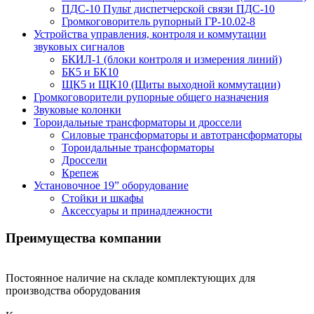
ПДС-10 Пульт диспетчерской связи ПДС-10
Громкоговоритель рупорный ГР-10.02-8
Устройства управления, контроля и коммутации
звуковых сигналов
БКИЛ-1 (блоки контроля и измерения линий)
БК5 и БК10
ЩК5 и ЩК10 (Щиты выходной коммутации)
Громкоговорители рупорные общего назначения
Звуковые колонки
Тороидальные трансформаторы и дроссели
Силовые трансформаторы и автотрансформаторы
Тороидальные трансформаторы
Дроссели
Крепеж
Установочное 19” оборудование
Стойки и шкафы
Аксессуары и принадлежности
Преимущества
компании
Постоянное наличие на складе комплектующих для
производства оборудования