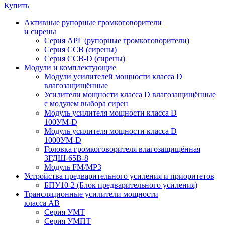
Купить
Активные рупорные громкоговорители
и сирены
Серия АРГ (рупорные громкоговорители)
Серия ССВ (сирены)
Серия ССВ-D (сирены)
Модули и комплектующие
Модули усилителей мощности класса D
влагозащищённые
Усилители мощности класса D влагозащищённые
с модулем выбора сирен
Модуль усилителя мощности класса D
100УМ-D
Модуль усилителя мощности класса D
1000УМ-D
Головка громкоговорителя влагозащищённая
3ГДШ-65В-8
Модуль FM/MP3
Устройства предварительного усиления и приоритетов
БПУ10-2 (Блок предварительного усиления)
Трансляционные усилители мощности
класса АВ
Серия УМТ
Серия УМПТ