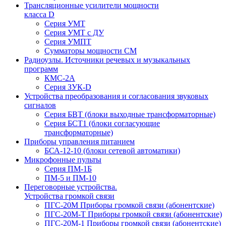
Трансляционные усилители мощности
класса D
Серия УМТ
Серия УМТ с ДУ
Серия УМПТ
Сумматоры мощности СМ
Радиоузлы. Источники речевых и музыкальных
программ
КМС-2А
Серия ЗУК-D
Устройства преобразования и согласования звуковых
сигналов
Серия БВТ (блоки выходные трансформаторные)
Серия БСТ1 (блоки согласующие
трансформаторные)
Приборы управления питанием
БСА-12-10 (блоки сетевой автоматики)
Микрофонные пульты
Серия ПМ-1Б
ПМ-5 и ПМ-10
Переговорные устройства.
Устройства громкой связи
ПГС-20М Приборы громкой связи (абонентские)
ПГС-20М-Т Приборы громкой связи (абонентские)
ПГС-20М-1 Приборы громкой связи (абонентские)