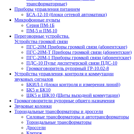
трансформаторные)
Приборы управления питанием
БСА-12-10 (блоки сетевой автоматики)
Микрофонные пульты
Серия ПМ-1Б
ПМ-5 и ПМ-10
Переговорные устройства.
Устройства громкой связи
ПГС-20М Приборы громкой связи (абонентские)
ПГС-20М-Т Приборы громкой связи (абонентские)
ПГС-20М-1 Приборы громкой связи (абонентские)
ПДС-10 Пульт диспетчерской связи ПДС-10
Громкоговоритель рупорный ГР-10.02-8
Устройства управления, контроля и коммутации
звуковых сигналов
БКИЛ-1 (блоки контроля и измерения линий)
БК5 и БК10
ЩК5 и ЩК10 (Щиты выходной коммутации)
Громкоговорители рупорные общего назначения
Звуковые колонки
Тороидальные трансформаторы и дроссели
Силовые трансформаторы и автотрансформаторы
Тороидальные трансформаторы
Дроссели
Крепеж