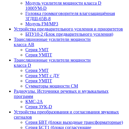
Модуль усилителя мощности класса D
1000УМ-D
Головка громкоговорителя влагозащищённая
3ГДШ-65В-8
Модуль FM/MP3
Устройства предварительного усиления и приоритетов
БПУ10-2 (Блок предварительного усиления)
Трансляционные усилители мощности
класса АВ
Серия УМТ
Серия УМПТ
Трансляционные усилители мощности
класса D
Серия УМТ
Серия УМТ с ДУ
Серия УМПТ
Сумматоры мощности СМ
Радиоузлы. Источники речевых и музыкальных
программ
КМС-2А
Серия ЗУК-D
Устройства преобразования и согласования звуковых
сигналов
Серия БВТ (блоки выходные трансформаторные)
Серия БСТ1 (блоки согласующие