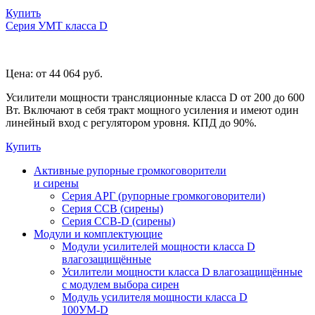
Купить
Серия УМТ класса D
Цена:
от 44 064
руб.
Усилители мощности трансляционные класса D от 200 до 600
Вт. Включают в себя тракт мощного усиления и имеют один
линейный вход с регулятором уровня. КПД до 90%.
Купить
Активные рупорные громкоговорители
и сирены
Серия АРГ (рупорные громкоговорители)
Серия ССВ (сирены)
Серия ССВ-D (сирены)
Модули и комплектующие
Модули усилителей мощности класса D
влагозащищённые
Усилители мощности класса D влагозащищённые
с модулем выбора сирен
Модуль усилителя мощности класса D
100УМ-D