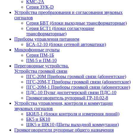
КМС-2А
Серия ЗУК-D
Устройства преобразования и согласования звуковых
сигналов
Серия БВТ (блоки выходные трансформаторные)
Серия БСТ1 (блоки согласующие
трансформаторные)
Приборы управления питанием
БСА-12-10 (блоки сетевой автоматики)
Микрофонные пульты
Серия ПМ-1Б
ПМ-5 и ПМ-10
Переговорные устройства.
Устройства громкой связи
ПГС-20М Приборы громкой связи (абонентские)
ПГС-20М-Т Приборы громкой связи (абонентские)
ПГС-20М-1 Приборы громкой связи (абонентские)
ПДС-10 Пульт диспетчерской связи ПДС-10
Громкоговоритель рупорный ГР-10.02-8
Устройства управления, контроля и коммутации
звуковых сигналов
БКИЛ-1 (блоки контроля и измерения линий)
БК5 и БК10
ЩК5 и ЩК10 (Щиты выходной коммутации)
Громкоговорители рупорные общего назначения