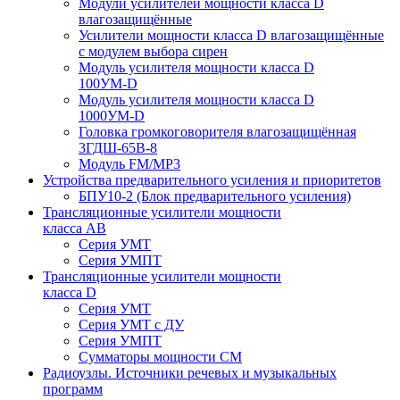
Модули усилителей мощности класса D
влагозащищённые
Усилители мощности класса D влагозащищённые
с модулем выбора сирен
Модуль усилителя мощности класса D
100УМ-D
Модуль усилителя мощности класса D
1000УМ-D
Головка громкоговорителя влагозащищённая
3ГДШ-65В-8
Модуль FM/MP3
Устройства предварительного усиления и приоритетов
БПУ10-2 (Блок предварительного усиления)
Трансляционные усилители мощности
класса АВ
Серия УМТ
Серия УМПТ
Трансляционные усилители мощности
класса D
Серия УМТ
Серия УМТ с ДУ
Серия УМПТ
Сумматоры мощности СМ
Радиоузлы. Источники речевых и музыкальных
программ