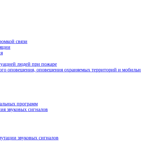
ромкой связи
ляции
ия
куацией людей при пожаре
вого оповещения, оповещения охраняемых территорий и мобильн
кальных программ
ния звуковых сигналов
мутации звуковых сигналов