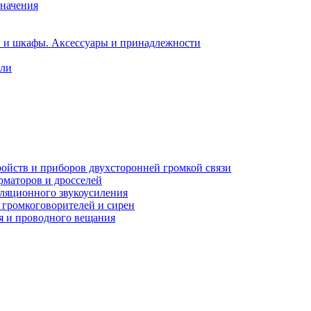
значения
и и шкафы. Аксессуары и принадлежности
ели
ройств и приборов двухсторонней громкой связи
рматоров и дросселей
сляционного звукоусиления
 громкоговорителей и сирен
я и проводного вещания