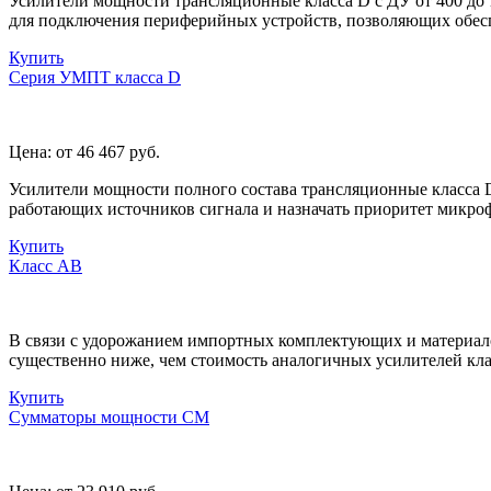
Усилители мощности трансляционные класса D с ДУ от 400 до
для подключения периферийных устройств, позволяющих обес
Купить
Серия УМПТ класса D
Цена:
от 46 467
руб.
Усилители мощности полного состава трансляционные класса D
работающих источников сигнала и назначать приоритет микро
Купить
Класс AB
В связи с удорожанием импортных комплектующих и материало
существенно ниже, чем стоимость аналогичных усилителей кла
Купить
Сумматоры мощности СМ