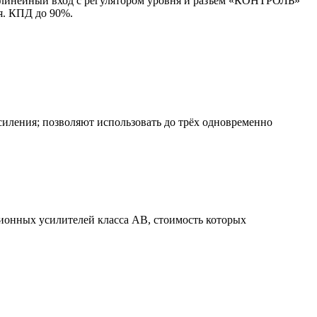
н линейный вход с регулятором уровня и разъём «КОНТРОЛЬ»
я. КПД до 90%.
силения; позволяют использовать до трёх одновременно
ионных усилителей класса АВ, стоимость которых