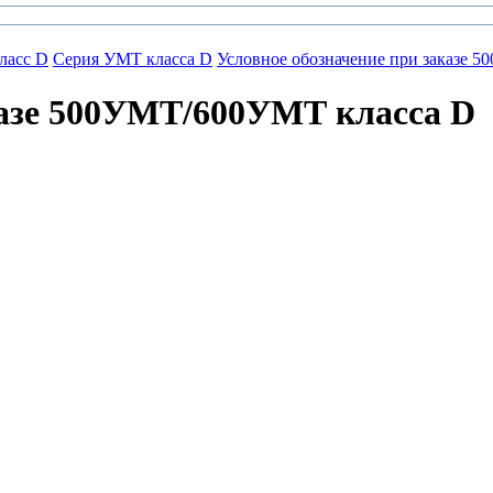
ласс D
Серия УМТ класса D
Условное обозначение при заказе
казе 500УМТ/600УМТ класса D