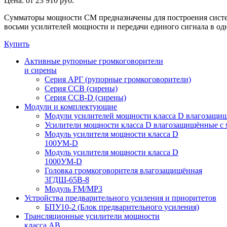
Цена:
от 23 910
руб.
Сумматоры мощности СМ предназначены для построения систем
восьми усилителей мощности и передачи единого сигнала в од
Купить
Активные рупорные громкоговорители
и сирены
Серия АРГ (рупорные громкоговорители)
Серия ССВ (сирены)
Серия ССВ-D (сирены)
Модули и комплектующие
Модули усилителей мощности класса D влагозащи
Усилители мощности класса D влагозащищённые с 
Модуль усилителя мощности класса D
100УМ-D
Модуль усилителя мощности класса D
1000УМ-D
Головка громкоговорителя влагозащищённая
3ГДШ-65В-8
Модуль FM/MP3
Устройства предварительного усиления и приоритетов
БПУ10-2 (Блок предварительного усиления)
Трансляционные усилители мощности
класса АВ