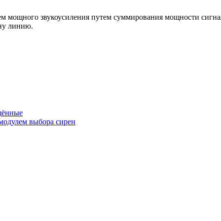
 мощного звукоусиления путем суммирования мощности сигнало
ну линию.
щённые
модулем выбора сирен