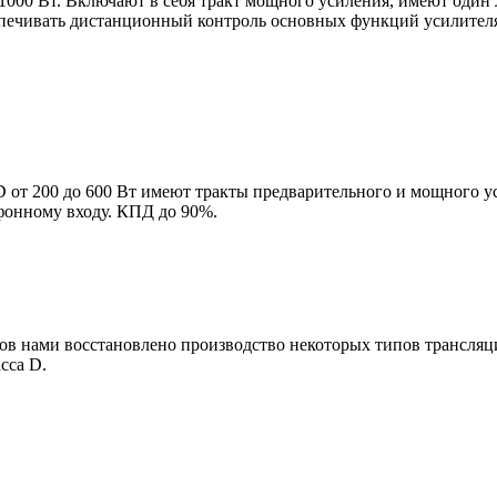
 1000 Вт. Включают в себя тракт мощного усиления, имеют оди
печивать дистанционный контроль основных функций усилител
 от 200 до 600 Вт имеют тракты предварительного и мощного у
фонному входу. КПД до 90%.
в нами восстановлено производство некоторых типов трансляц
сса D.