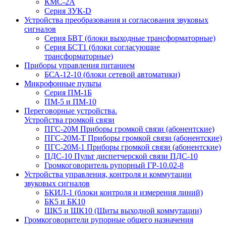
КМС-2А
Серия ЗУК-D
Устройства преобразования и согласования звуковых
сигналов
Серия БВТ (блоки выходные трансформаторные)
Серия БСТ1 (блоки согласующие
трансформаторные)
Приборы управления питанием
БСА-12-10 (блоки сетевой автоматики)
Микрофонные пульты
Серия ПМ-1Б
ПМ-5 и ПМ-10
Переговорные устройства.
Устройства громкой связи
ПГС-20М Приборы громкой связи (абонентские)
ПГС-20М-Т Приборы громкой связи (абонентские)
ПГС-20М-1 Приборы громкой связи (абонентские)
ПДС-10 Пульт диспетчерской связи ПДС-10
Громкоговоритель рупорный ГР-10.02-8
Устройства управления, контроля и коммутации
звуковых сигналов
БКИЛ-1 (блоки контроля и измерения линий)
БК5 и БК10
ЩК5 и ЩК10 (Щиты выходной коммутации)
Громкоговорители рупорные общего назначения