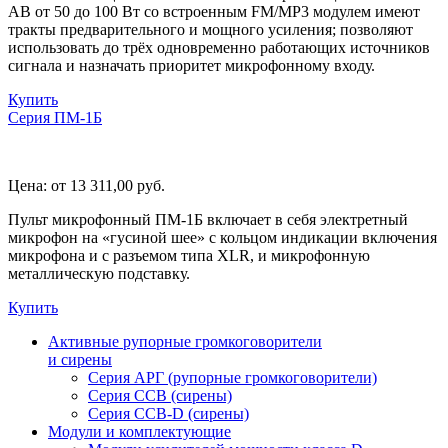
АВ от 50 до 100 Вт со встроенным FM/MP3 модулем имеют
тракты предварительного и мощного усиления; позволяют
использовать до трёх одновременно работающих источников
сигнала и назначать приоритет микрофонному входу.
Купить
Серия ПМ-1Б
Цена:
от 13 311,00
руб.
Пульт микрофонный ПМ-1Б включает в себя электретный
микрофон на «гусиной шее» с кольцом индикации включения
микрофона и с разъемом типа XLR, и микрофонную
металлическую подставку.
Купить
Активные рупорные громкоговорители
и сирены
Серия АРГ (рупорные громкоговорители)
Серия ССВ (сирены)
Серия ССВ-D (сирены)
Модули и комплектующие