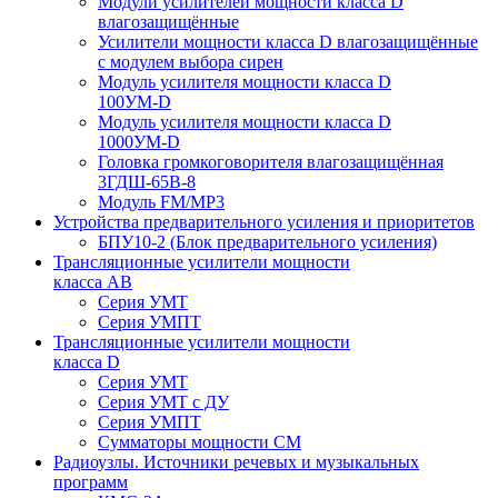
Модули усилителей мощности класса D
влагозащищённые
Усилители мощности класса D влагозащищённые
с модулем выбора сирен
Модуль усилителя мощности класса D
100УМ-D
Модуль усилителя мощности класса D
1000УМ-D
Головка громкоговорителя влагозащищённая
3ГДШ-65В-8
Модуль FM/MP3
Устройства предварительного усиления и приоритетов
БПУ10-2 (Блок предварительного усиления)
Трансляционные усилители мощности
класса АВ
Серия УМТ
Серия УМПТ
Трансляционные усилители мощности
класса D
Серия УМТ
Серия УМТ с ДУ
Серия УМПТ
Сумматоры мощности СМ
Радиоузлы. Источники речевых и музыкальных
программ