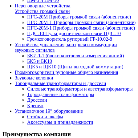
ПМ-5 и ПМ-10
Переговорные устройства.
Устройства громкой связи
ПГС-20М Приборы громкой связи (абонентские)
ПГС-20М-Т Приборы громкой связи (абонентские)
ПГС-20М-1 Приборы громкой связи (абонентские)
ПДС-10 Пульт диспетчерской связи ПДС-10
Громкоговоритель рупорный ГР-10.02-8
Устройства управления, контроля и коммутации
звуковых сигналов
БКИЛ-1 (блоки контроля и измерения линий)
БК5 и БК10
ЩК5 и ЩК10 (Щиты выходной коммутации)
Громкоговорители рупорные общего назначения
Звуковые колонки
Тороидальные трансформаторы и дроссели
Силовые трансформаторы и автотрансформаторы
Тороидальные трансформаторы
Дроссели
Крепеж
Установочное 19” оборудование
Стойки и шкафы
Аксессуары и принадлежности
Преимущества
компании