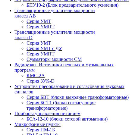
БПУ10-2 (Блок предварительного усиления)
Трансляционные усилители мощности
класса АВ
Серия УМТ
Серия УМПТ
Трансляционные усилители мощности
класса D
Серия УМТ
Серия УМТ с ДУ
Серия УМПТ
Сумматоры мощности СМ
Радиоузлы. Источники речевых и музыкальных
программ
КМС-2А
Серия ЗУК-D
Устройства преобразования и согласования звуковых
сигналов
Серия БВТ (блоки выходные трансформаторные)
Серия БСТ1 (блоки согласующие
трансформаторные)
Приборы управления питанием
БСА-12-10 (блоки сетевой автоматики)
Микрофонные пульты
Серия ПМ-1Б