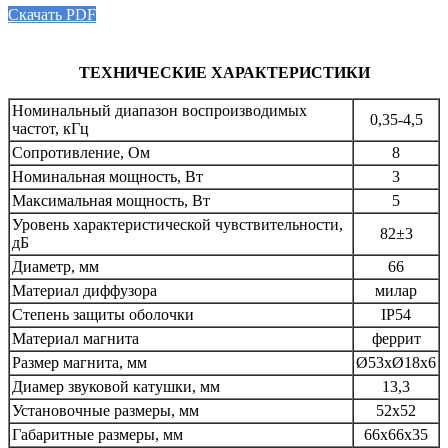
Скачать PDF
ТЕХНИЧЕСКИЕ ХАРАКТЕРИСТИКИ
Номинальный диапазон воспроизводимых
0,35-4,5
частот, кГц
Сопротивление, Ом
8
Номинальная мощность, Вт
3
Максимальная мощность, Вт
5
Уровень характеристической чувствительности,
82±3
дБ
Диаметр, мм
66
Материал диффузора
милар
Степень защиты оболочки
IP54
Материал магнита
феррит
Размер магнита, мм
Ø53хØ18х6
Диамер звуковой катушки, мм
13,3
Установочные размеры, мм
52х52
Габаритные размеры, мм
66х66х35