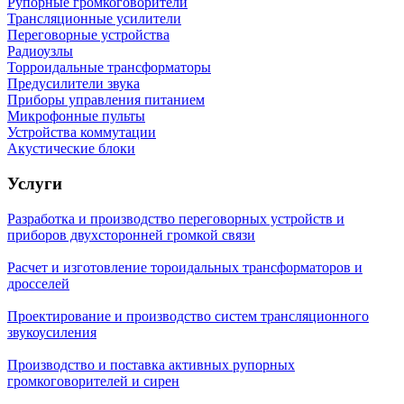
Рупорные громкоговорители
Трансляционные усилители
Переговорные устройства
Радиоузлы
Торроидальные трансформаторы
Предусилители звука
Приборы управления питанием
Микрофонные пульты
Устройства коммутации
Акустические блоки
Услуги
Разработка и производство переговорных устройств и
приборов двухсторонней громкой связи
Расчет и изготовление тороидальных трансформаторов и
дросселей
Проектирование и производство систем трансляционного
звукоусиления
Производство и поставка активных рупорных
громкоговорителей и сирен