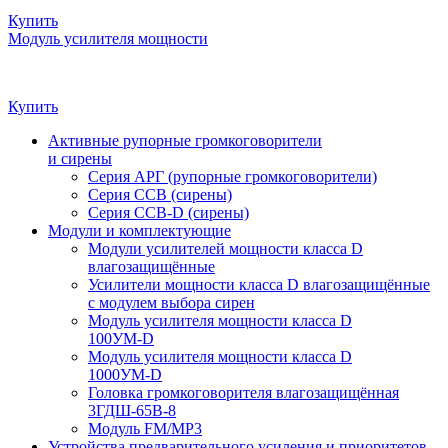
Купить
Модуль усилителя мощности
Купить
Активные рупорные громкоговорители
и сирены
Серия АРГ (рупорные громкоговорители)
Серия ССВ (сирены)
Серия ССВ-D (сирены)
Модули и комплектующие
Модули усилителей мощности класса D
влагозащищённые
Усилители мощности класса D влагозащищённые
с модулем выбора сирен
Модуль усилителя мощности класса D
100УМ-D
Модуль усилителя мощности класса D
1000УМ-D
Головка громкоговорителя влагозащищённая
3ГДШ-65В-8
Модуль FM/MP3
Устройства предварительного усиления и приоритетов